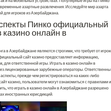
так и на мобильных устройствах. Популярные игры на Пинко
 современные азартные развлечения. Исследуйте мир азарта
й для игроков из Азербайджана.
спекты Пинко официальный
в казино онлайн в
а в Азербайджане являются строгими, что требует от игро
официальный сайт казино предоставляет информацию,
для ответственной игры. Играть в казино онлайн в
рез лицензированные зарубежные операторы. Ответственн
 аспекты, прежде чем регистрироваться на каких-либо
йт казино, пользователи могут ознакомиться с правилами 
ть, что играть в казино онлайн в Азербайджане разрешено
мках иностранных юрисдикций.