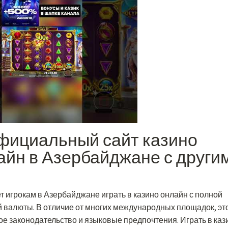
фициальный сайт казино
лайн в Азербайджане с други
 игрокам в Азербайджане играть в казино онлайн с полной
 валюты. В отличие от многих международных площадок, эт
е законодательство и языковые предпочтения. Играть в каз