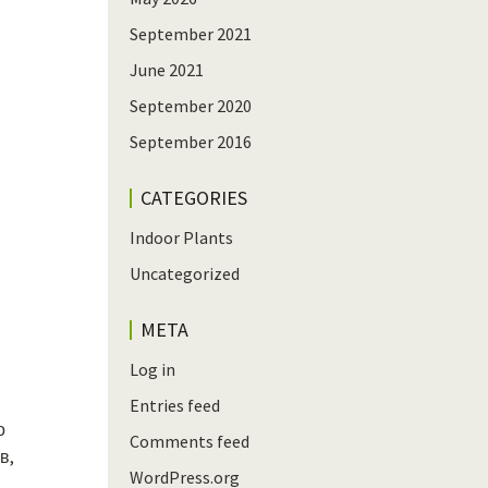
September 2021
June 2021
September 2020
September 2016
CATEGORIES
Indoor Plants
Uncategorized
META
Log in
Entries feed
о
Comments feed
в,
WordPress.org