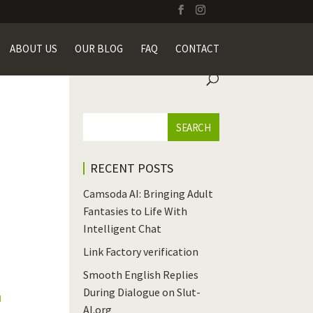
ABOUT US
OUR BLOG
FAQ
CONTACT
RECENT POSTS
Camsoda AI: Bringing Adult
Fantasies to Life With
Intelligent Chat
Link Factory verification
Smooth English Replies
During Dialogue on Slut-
и
AI.org