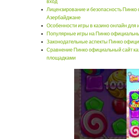
вход
Лицензирование и безопасность Пинко о
Азербайджане
Особенности игры в казино онлайн для
Популярные игры на Пинко официальный
Законодательные аспекты Пинко официа
Сравнение Пинко официальный сайт каз
площадками