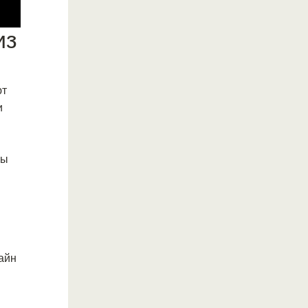
из
ют
и
сы
айн