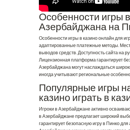
Особенности игры в
Азербайджана на П
Особенности игры в казино онлайн для и
адаптированные платежные методы. Местн
выводов средств. Доступность сайта на р
Лицензионная платформа гарантирует безо
Азербайджана могут наслаждаться широки
иногда учитывают региональные особенно
Популярные игры н
казино играть в ка
Игроки в Азербайджане активно осваиваю
в Азербайджане предлагает широкий выбо
гарантирует безопасную игру в Пинко для