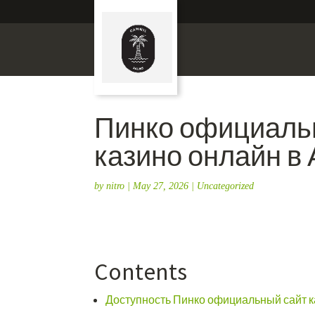
Пинко официальн
казино онлайн в
by
nitro
|
May 27, 2026
|
Uncategorized
Contents
Доступность Пинко официальный сайт ка