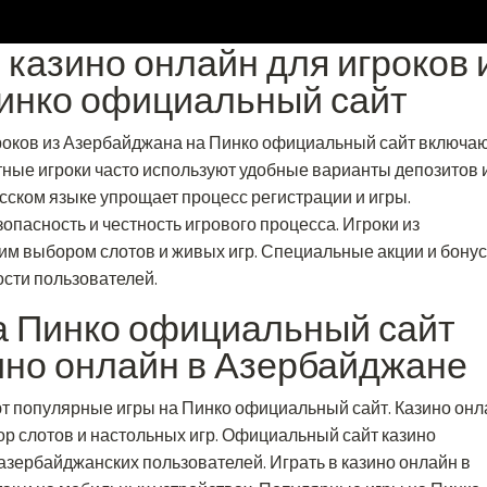
 казино онлайн для игроков 
инко официальный сайт
гроков из Азербайджана на Пинко официальный сайт включа
ые игроки часто используют удобные варианты депозитов 
усском языке упрощает процесс регистрации и игры.
пасность и честность игрового процесса. Игроки из
м выбором слотов и живых игр. Специальные акции и бону
сти пользователей.
а Пинко официальный сайт
зино онлайн в Азербайджане
т популярные игры на Пинко официальный сайт. Казино онл
р слотов и настольных игр. Официальный сайт казино
 азербайджанских пользователей. Играть в казино онлайн в