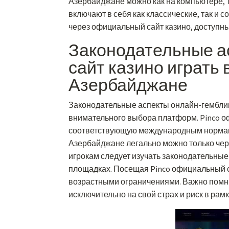
Азербайджане можно как на компьютере, 
включают в себя как классические, так и
через официальный сайт казино, доступны
Законодательные а
сайт казино играть 
Азербайджане
Законодательные аспекты онлайн-гемблинг
внимательного выбора платформ. Pinco 
соответствующую международным нормам, 
Азербайджане легально можно только че
игрокам следует изучать законодательные
площадках. Посещая Pinco официальный са
возрастными ограничениями. Важно помни
исключительно на свой страх и риск в ра