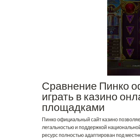
Сравнение Пинко о
играть в казино он
площадками
Пинко официальный сайт казино позволяет
легальностью и поддержкой национальной
ресурс полностью адаптирован под местно