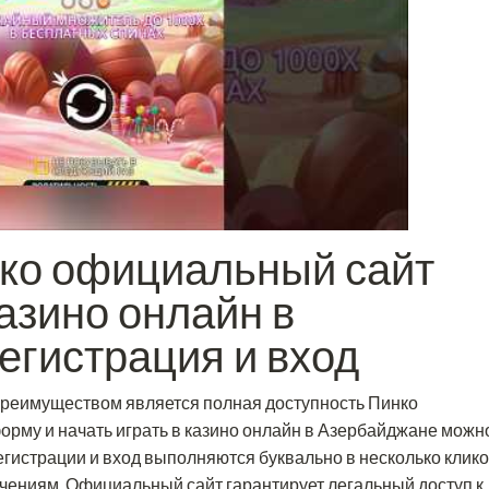
нко официальный сайт
казино онлайн в
егистрация и вход
преимуществом является полная доступность Пинко
орму и начать играть в казино онлайн в Азербайджане можн
егистрации и вход выполняются буквально в несколько клико
ечениям. Официальный сайт гарантирует легальный доступ к