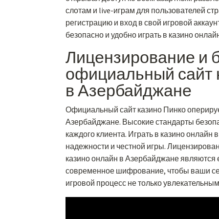
слотам и live-играм для пользователей ст
регистрацию и вход в свой игровой аккау
безопасно и удобно играть в казино онла
Лицензирование и 
официальный сайт к
в Азербайджане
Официальный сайт казино Пинко оперируе
Азербайджане. Высокие стандарты безоп
каждого клиента. Играть в казино онлайн 
надежности и честной игры. Лицензирован
казино онлайн в Азербайджане являются
современное шифрование, чтобы ваши се
игровой процесс не только увлекательны