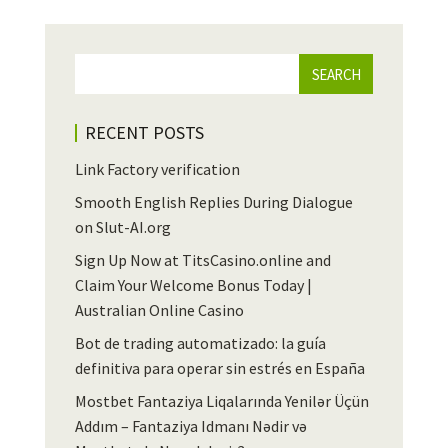
RECENT POSTS
Link Factory verification
Smooth English Replies During Dialogue
on Slut-AI.org
Sign Up Now at TitsCasino.online and
Claim Your Welcome Bonus Today |
Australian Online Casino
Bot de trading automatizado: la guía
definitiva para operar sin estrés en España
Mostbet Fantaziya Liqalarında Yenilər Üçün
Addım – Fantaziya Idmanı Nədir və