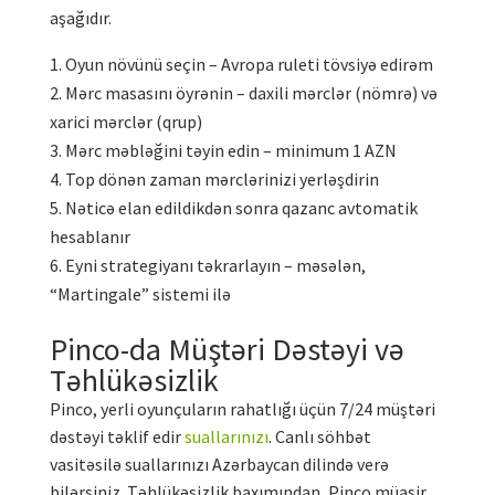
aşağıdır.
Oyun növünü seçin – Avropa ruleti tövsiyə edirəm
Mərc masasını öyrənin – daxili mərclər (nömrə) və
xarici mərclər (qrup)
Mərc məbləğini təyin edin – minimum 1 AZN
Top dönən zaman mərclərinizi yerləşdirin
Nəticə elan edildikdən sonra qazanc avtomatik
hesablanır
Eyni strategiyanı təkrarlayın – məsələn,
“Martingale” sistemi ilə
Pinco-da Müştəri Dəstəyi və
Təhlükəsizlik
Pinco, yerli oyunçuların rahatlığı üçün 7/24 müştəri
dəstəyi təklif edir
suallarınızı
. Canlı söhbət
vasitəsilə suallarınızı Azərbaycan dilində verə
bilərsiniz. Təhlükəsizlik baxımından, Pinco müasir