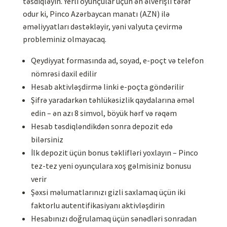
təsdiqləyin. Yerli oyunçular üçün ən əlverişli tərəf
odur ki, Pinco Azərbaycan manatı (AZN) ilə
əməliyyatları dəstəkləyir, yəni valyuta çevirmə
probleminiz olmayacaq.
Qeydiyyat formasında ad, soyad, e-poçt və telefon
nömrəsi daxil edilir
Hesab aktivləşdirmə linki e-poçta göndərilir
Şifrə yaradarkən təhlükəsizlik qaydalarına əməl
edin – ən azı 8 simvol, böyük hərf və rəqəm
Hesab təsdiqləndikdən sonra depozit edə
bilərsiniz
İlk depozit üçün bonus təklifləri yoxlayın – Pinco
tez-tez yeni oyunçulara xoş gəlmisiniz bonusu
verir
Şəxsi məlumatlarınızı gizli saxlamaq üçün iki
faktorlu autentifikasiyanı aktivləşdirin
Hesabınızı doğrulamaq üçün sənədləri sonradan