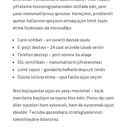
şifrələmə texnologiyalarından istifadə edir, yəni
şəxsi məlumatlarınız qorunur. Həmçinin, problemli
qumar hallarının qarşısını almaq üçün limit təyin
etmə funksiyası da mövcuddur.
Canlı söhbət – ən sürətli dəstək üsulu
E-poçt dəstəyi – 24 saat ərzində cavab verilir
Telefon dəstəyi – yerli nömrə ilə əlaqə
SSL sertifikatı – məlumatların şifrələnməsi
Limit təyini – gündəlik/həftəlik depozit limiti
Özünü istisna etmə – qısa fasilə üçün seçim
Yeni başlayanlar üçün ən yaxşı məsləhət – kiçik
mərclərlə başlayın və oyunu hiss edin. Pinco-da canlı
diler oyunları həm əyləncəli, həm də öyrənmək üçün
idealdır. Təcrübə qazandıqca strategiyalarınızı
təkmilləşdirə bilərsiniz.