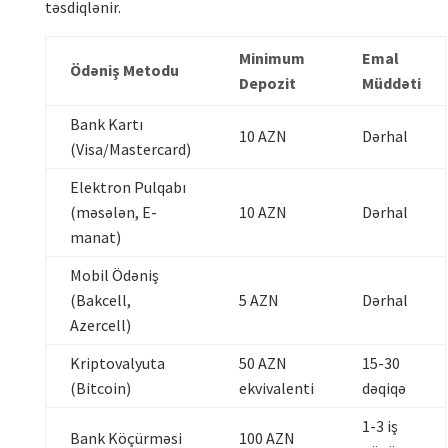
təsdiqlənir.
Minimum
Emal
Ödəniş Metodu
Depozit
Müddəti
Bank Kartı
10 AZN
Dərhal
(Visa/Mastercard)
Elektron Pulqabı
(məsələn, E-
10 AZN
Dərhal
manat)
Mobil Ödəniş
(Bakcell,
5 AZN
Dərhal
Azercell)
Kriptovalyuta
50 AZN
15-30
(Bitcoin)
ekvivalenti
dəqiqə
1-3 iş
Bank Köçürməsi
100 AZN