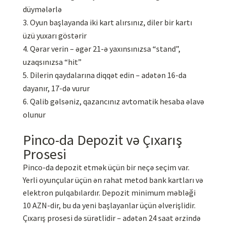
düymələrlə
Oyun başlayanda iki kart alırsınız, diler bir kartı
üzü yuxarı göstərir
Qərar verin – əgər 21-ə yaxınsınızsa “stand”,
uzaqsınızsa “hit”
Dilerin qaydalarına diqqət edin – adətən 16-da
dayanır, 17-də vurur
Qalib gəlsəniz, qazancınız avtomatik hesaba əlavə
olunur
Pinco-da Depozit və Çıxarış
Prosesi
Pinco-da depozit etmək üçün bir neçə seçim var.
Yerli oyunçular üçün ən rahat metod bank kartları və
elektron pulqabılardır. Depozit minimum məbləği
10 AZN-dir, bu da yeni başlayanlar üçün əlverişlidir.
Çıxarış prosesi də sürətlidir – adətən 24 saat ərzində