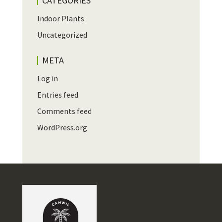
CATEGORIES
Indoor Plants
Uncategorized
META
Log in
Entries feed
Comments feed
WordPress.org