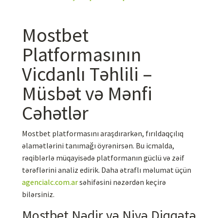
Mostbet
Platformasının
Vicdanlı Təhlili –
Müsbət və Mənfi
Cəhətlər
Mostbet platformasını araşdırarkən, fırıldaqçılıq
əlamətlərini tanımağı öyrənirsən. Bu icmalda,
rəqiblərlə müqayisədə platformanın güclü və zəif
tərəflərini analiz edirik. Daha ətraflı məlumat üçün
agencialc.com.ar
səhifəsini nəzərdən keçirə
bilərsiniz.
Mostbet Nədir və Niyə Diqqətə