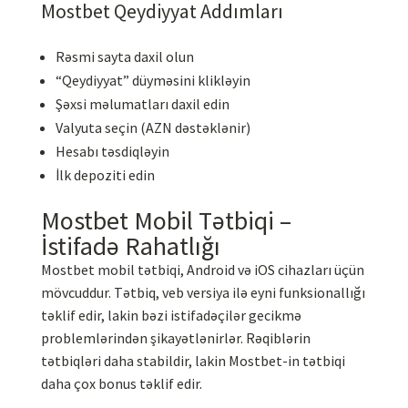
Mostbet Qeydiyyat Addımları
Rəsmi sayta daxil olun
“Qeydiyyat” düyməsini klikləyin
Şəxsi məlumatları daxil edin
Valyuta seçin (AZN dəstəklənir)
Hesabı təsdiqləyin
İlk depoziti edin
Mostbet Mobil Tətbiqi –
İstifadə Rahatlığı
Mostbet mobil tətbiqi, Android və iOS cihazları üçün
mövcuddur. Tətbiq, veb versiya ilə eyni funksionallığı
təklif edir, lakin bəzi istifadəçilər gecikmə
problemlərindən şikayətlənirlər. Rəqiblərin
tətbiqləri daha stabildir, lakin Mostbet-in tətbiqi
daha çox bonus təklif edir.