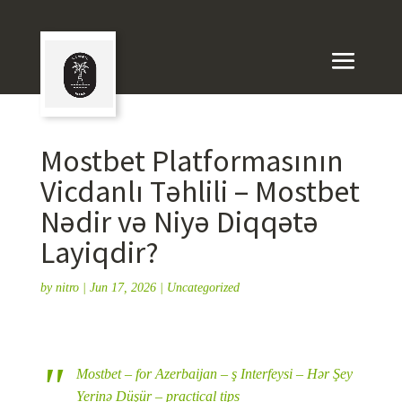
Mostbet Platformasının
Vicdanlı Təhlili – Mostbet
Nədir və Niyə Diqqətə
Layiqdir?
by
nitro
|
Jun 17, 2026
|
Uncategorized
Mostbet – for Azerbaijan – ş Interfeysi – Hər Şey
Yerinə Düşür – practical tips