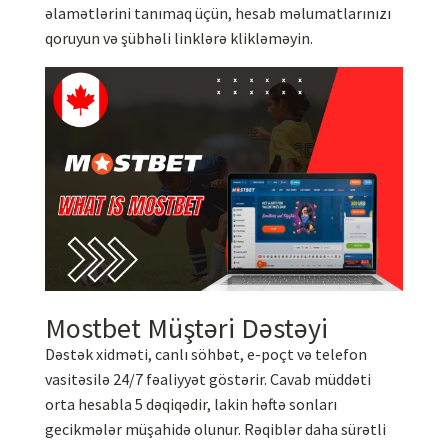
əlamətlərini tanımaq üçün, hesab məlumatlarınızı
qoruyun və şübhəli linklərə klikləməyin.
Mostbet Müştəri Dəstəyi
Dəstək xidməti, canlı söhbət, e-poçt və telefon
vasitəsilə 24/7 fəaliyyət göstərir. Cavab müddəti
orta hesabla 5 dəqiqədir, lakin həftə sonları
gecikmələr müşahidə olunur. Rəqiblər daha sürətli