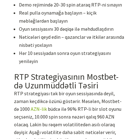
Demo rejimində 20-30 spin ataraq RTP-ni sınayın
Real pulla oynamağa başlayın – kiçik
məbləğlərdən başlayın
Oyun sessiyasını 30 dəqiqə ilə məhdudlaşdırın
Nəticələri qeyd edin – qazanclar və itkilər arasında
nisbəti yoxlayın
Hər 10 sessiyadan sonra oyun strategiyasını
yeniləyin
RTP Strategiyasının Mostbet-
də Uzunmüddətli Təsiri
RTP strategiyası tək bir oyun sessiyasında deyil,
zaman keçdikcə özünü göstərir. Məsələn, Mostbet-
də 1000
AZN-lik
büdcə ilə 96% RTP-li bir slot oyunu
seçsəniz, 10.000 spin sonra nəzəri qalıq 960 AZN
olacaq. Lakin bu rəqəm volatilitedən asılı olaraq
dəyişir. Aşağı volatilite daha sabit nəticələr verir,