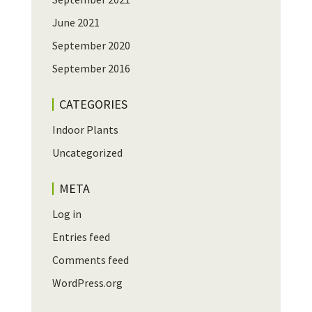
June 2021
September 2020
September 2016
CATEGORIES
Indoor Plants
Uncategorized
META
Log in
Entries feed
Comments feed
WordPress.org