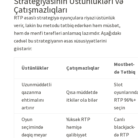
Strategiyasının Üstünlükləri və
Çatışmazlıqları
RTP əsaslı strategiya oyunçulara riyazi üstünlük
verir, lakin bu metodu tətbiq edərkən həm müsbət,
həm də mənfi tərəfləri anlamaq lazımdır. Aşağıdakı
cədvəl bu strategiyanın əsas xüsusiyyətlərini
göstərir:
Mostbet-
Üstünlüklər
Çatışmazlıqlar
də Tətbiq
Uzunmüddətli
Slot
qazanma
Qısa müddətdə
oyunlarınd
ehtimalını
itkilər ola bilər
RTP 96%+
artırır
seçin
Oyun
Yüksək RTP
Canlı
seçimində
həmişə
blackjack-
dəqiq meyar
qalibiyyət
də RTP