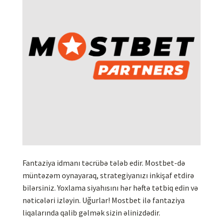
Fantaziya idmanı təcrübə tələb edir. Mostbet-də
müntəzəm oynayaraq, strategiyanızı inkişaf etdirə
bilərsiniz. Yoxlama siyahısını hər həftə tətbiq edin və
nəticələri izləyin. Uğurlar! Mostbet ilə fantaziya
liqalarında qalib gəlmək sizin əlinizdədir.