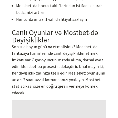
Mostbet-də bonus təkliflərindən istifadə edərək
büdcənizi artırın
Hər turda ən azı 1 vahid ehtiyat saxlayın
Canlı Oyunlar və Mostbet-də
Dəyişikliklər
Son sual: oyun günü nə etməlisiniz? Mostbet-də
fantaziya turnirlərində canlı dəyişikliklər etmək
imkanı var. Əgər oyunçunuz zədə alırsa, dərhal əvəz
edin. Mostbet bu prosesi sadələşdirir. Unutmayın ki,
hər dəyişiklik xalınıza təsir edir. Məsləhət: oyun günü
ən azı 2 saat əvvəl komandanızı yoxlayın. Mostbet
statistikası sizə ən doğru qərarı verməyə kömək
edəcək.