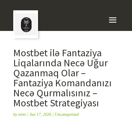
Mostbet ilə Fantaziya
Liqalarında Necə Uğur
Qazanmaq Olar –
Fantaziya Komandanızı
Necə Qurmalısınız –
Mostbet Strategiyası
by
nitro
|
Jun 17, 2026
|
Uncategorized