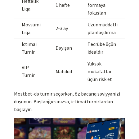
Həftəlik
1 həftə
formaya
Liqa
fokuslan
Mövsümi
Uzunmüddətli
2-3 ay
Liqa
planlaşdırma
İctimai
Təcrübə üçün
Dəyişən
Turnir
idealdır
Yüksək
VIP
Məhdud
mükafatlar
Turnir
üçün risk et
Mostbet-də turnir seçərkən, öz bacarıq səviyyənizi
düşünün. Başlanğıcsınızsa, ictimai turnirlərdən
başlayın.