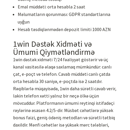
Emal müddəti: orta hesabla 2 saat
Məlumatların qorunması: GDPR standartlarına
uyğun
Hesab təsdiqlənmədən depozit limiti 1000 AZN
1win Dəstək Xidməti və
Ümumi Qiymətləndirmə
1win dəstək xidməti 7/24 fəaliyyət göstərir və üç
kanal vasitəsilə əlaqə saxlamaq mümkündür: canlı
çat, e-poçt və telefon. Cavab müddəti canlı çatda
orta hesabla 30 saniyə, e-poçtda isə 2 saatdır.
Rəqiblərlə müqayisədə, 1win daha sürətli cavab verir,
lakin telefon xətti yalnız bir neçə ölkə üçün
mövcuddur. Platformanın ümumi reytinqi istifadəçi
rəylərinə əsasən 4.2/5-dir. Müsbət cəhətlərə yüksək
bonus faizi, geniş ödəniş metodları və sürətli tətbiq
daxildir. Mənfi cəhətlər isə yüksək mərc tələbləri,