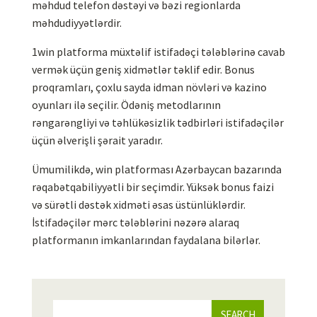
məhdud telefon dəstəyi və bəzi regionlarda
məhdudiyyətlərdir.
1win platforma müxtəlif istifadəçi tələblərinə cavab
vermək üçün geniş xidmətlər təklif edir. Bonus
proqramları, çoxlu sayda idman növləri və kazino
oyunları ilə seçilir. Ödəniş metodlarının
rəngarəngliyi və təhlükəsizlik tədbirləri istifadəçilər
üçün əlverişli şərait yaradır.
Ümumilikdə, win platforması Azərbaycan bazarında
rəqabətqabiliyyətli bir seçimdir. Yüksək bonus faizi
və sürətli dəstək xidməti əsas üstünlüklərdir.
İstifadəçilər mərc tələblərini nəzərə alaraq
platformanın imkanlarından faydalana bilərlər.