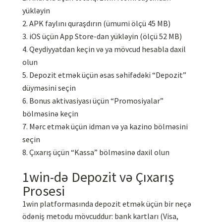
yükləyin
APK faylını quraşdırın (ümumi ölçü 45 MB)
iOS üçün App Store-dan yükləyin (ölçü 52 MB)
Qeydiyyatdan keçin və ya mövcud hesabla daxil
olun
Depozit etmək üçün əsas səhifədəki “Depozit”
düyməsini seçin
Bonus aktivasiyası üçün “Promosiyalar”
bölməsinə keçin
Mərc etmək üçün idman və ya kazino bölməsini
seçin
Çıxarış üçün “Kassa” bölməsinə daxil olun
1win-də Depozit və Çıxarış
Prosesi
1win platformasında depozit etmək üçün bir neçə
ödəniş metodu mövcuddur: bank kartları (Visa,